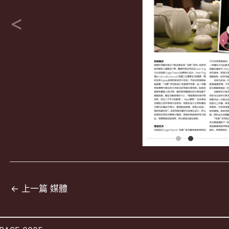
文
←
上一篇 媒體
章
導