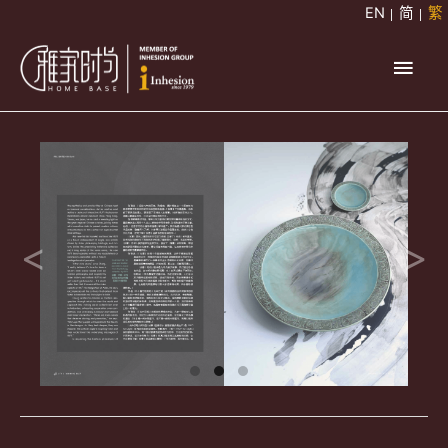
跳
EN
简
繁
至
主
主
要
要
內
容
選
單