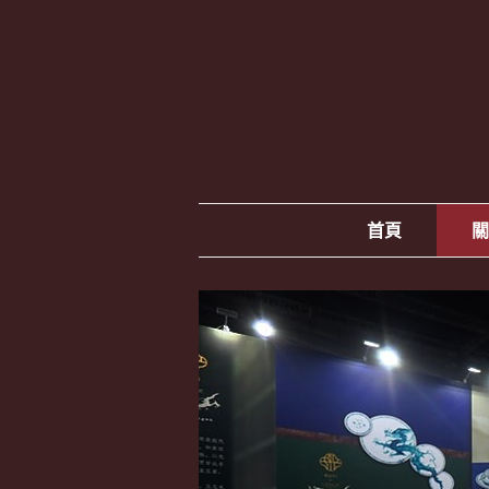
跳
至
主
要
內
容
首頁
關