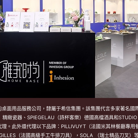
桌面用品服務公司，隸屬于希信集團。該集團代言多家著名國際
麗固）精緻瓷器、SPIEGELAU（詩杯客樂）德國高檔酒具和STUDI
此外還代理以下品牌：PILLIVUYT（法國米其林餐廳專用餐具），
ILLES（法國高級手工牛排刀具），SOLA （瑞士精品刀叉