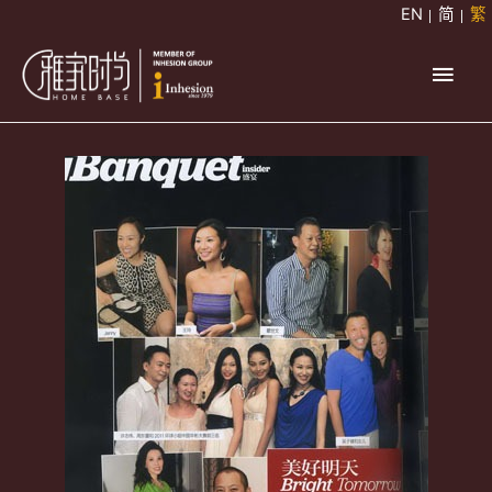
跳
EN
简
繁
至
主
主
要
要
內
容
選
單