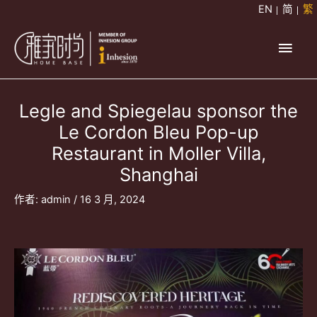
跳
EN
简
繁
至
主
主
要
要
內
容
Legle and Spiegelau sponsor the
選
Le Cordon Bleu Pop-up
單
Restaurant in Moller Villa,
Shanghai
作者:
admin
/
16 3 月, 2024