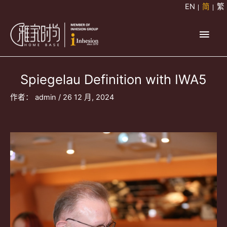
跳
EN
简
繁
至
主
内
容
菜
Spiegelau Definition with IWA5
单
作者：
admin
/
26 12 月, 2024