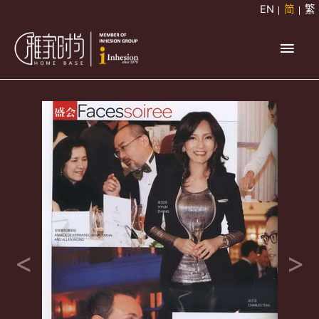
跳
EN
简
繁
至
主
内
容
菜
单