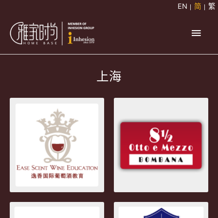
跳
EN
简
繁
至
主
内
容
菜
上海
单