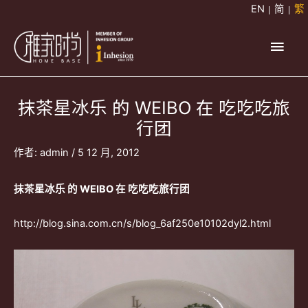
跳
EN
简
繁
至
主
主
要
要
內
容
抹茶星冰乐 的 WEIBO 在 吃吃吃旅
選
行团
單
作者:
admin
/
5 12 月, 2012
抹茶星冰乐 的 WEIBO 在
吃吃吃旅行团
http://blog.sina.com.cn/s/blog_6af250e10102dyl2.html